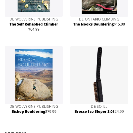
DE WOLVERINE PUBLISHING
DE ONTARIO CLIMBING
The Self Rehabbed Climber
The Nooks Bouldering
$15.00
Prix
$64.99
Prix
normal
normal
DE WOLVERINE PUBLISHING
DE SO ILL
Bishop Bouldering
$79.99
Brosse Eco Sloper 3.0
$24.99
Prix
Prix
normal
normal