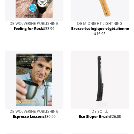
DE WOLVERINE PUBLISHING
DE MIDNIGHT LIGHTNING
Feeling for Rock
$33.99
Brosse écologique végétalienne
Prix
$16.95
normal
Prix
normal
DE WOLVERINE PUBLISHING
DE SO ILL
Espresso Lessons
$30.99
Eco Sloper Brush
$26.00
Prix
Prix
normal
normal