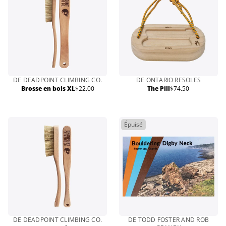
DE DEADPOINT CLIMBING CO.
DE ONTARIO RESOLES
Brosse en bois XL
$22.00
The Pill
$74.50
Prix
Prix
normal
normal
Épuisé
DE DEADPOINT CLIMBING CO.
DE TODD FOSTER AND ROB