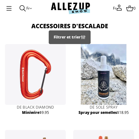
Fr
Fr
0
ACCESSOIRES D'ESCALADE
Filtrer et trier
DE BLACK DIAMOND
DE SOLE SPRAY
Miniwire
$9.95
Spray pour semelles
$18.95
Prix
Prix
normal
normal