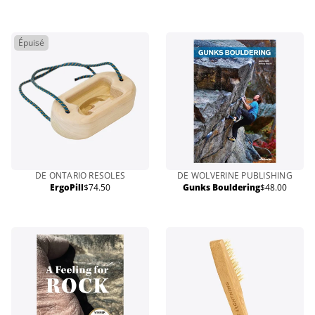
normal
Épuisé
DE ONTARIO RESOLES
DE WOLVERINE PUBLISHING
ErgoPill
$74.50
Gunks Bouldering
$48.00
Prix
Prix
normal
normal