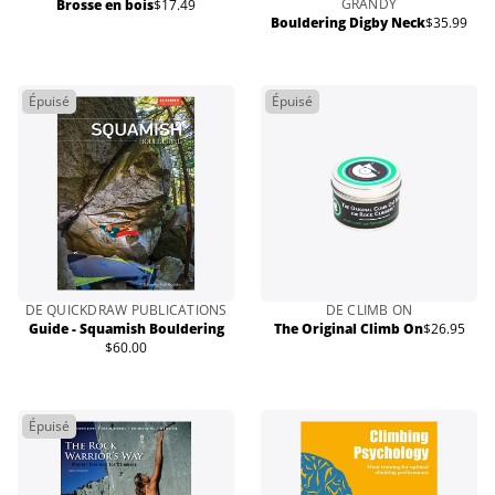
GRANDY
Brosse en bois
$17.49
Prix
Bouldering Digby Neck
$35.99
Prix
normal
normal
Épuisé
Épuisé
DE QUICKDRAW PUBLICATIONS
DE CLIMB ON
Guide - Squamish Bouldering
The Original Climb On
$26.95
Prix
$60.00
Prix
normal
normal
Épuisé