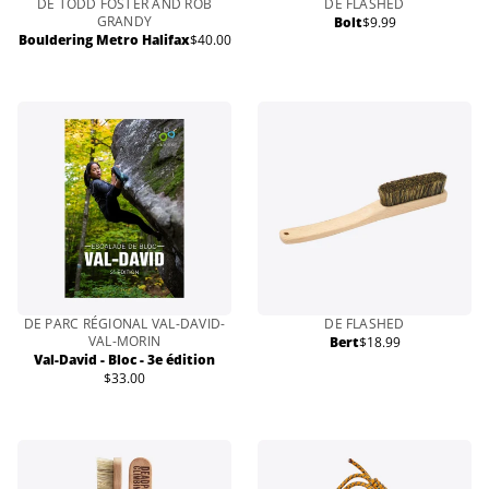
DE TODD FOSTER AND ROB
DE FLASHED
GRANDY
Bolt
$9.99
Prix
Bouldering Metro Halifax
$40.00
Prix
normal
normal
DE PARC RÉGIONAL VAL-DAVID-
DE FLASHED
VAL-MORIN
Bert
$18.99
Prix
Val-David - Bloc - 3e édition
normal
$33.00
Prix
normal