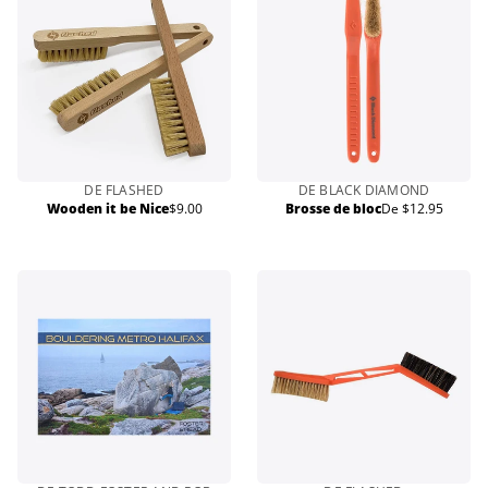
DE FLASHED
DE BLACK DIAMOND
Wooden it be Nice
$9.00
Brosse de bloc
De $12.95
Prix
Prix
normal
normal