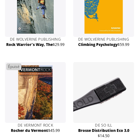
DE WOLVERINE PUBLISHING
DE WOLVERINE PUBLISHING
Rock Warrior's Way, The
$29.99
Climbing Psychology
$59.99
Prix
Prix
normal
normal
Épuisé
DE VERMONT ROCK
DE SO ILL
Rocher du Vermont
$45.99
Brosse Distribution Eco 3.0
Prix
$14.50
normal
Prix