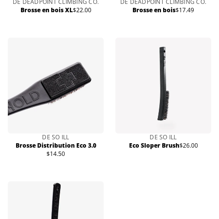
DE DEADPOINT CLIMBING CO.
DE DEADPOINT CLIMBING CO.
Brosse en bois XL
$22.00
Brosse en bois
$17.49
Prix
Prix
normal
normal
DE SO ILL
DE SO ILL
Brosse Distribution Eco 3.0
Eco Sloper Brush
$26.00
Prix
$14.50
Prix
normal
normal