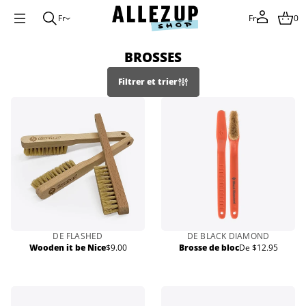
Fr
Fr
0
BROSSES
Filtrer et trier
DE FLASHED
DE BLACK DIAMOND
Wooden it be Nice
$9.00
Brosse de bloc
De $12.95
Prix
Prix
normal
normal