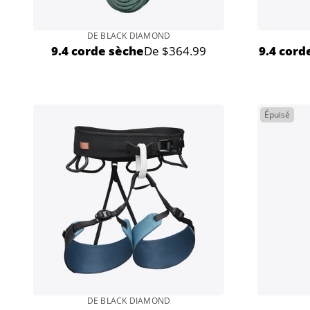
DE BLACK DIAMOND
9.4 corde sèche
De $364.99
9.4 cord
Prix
normal
Épuisé
DE BLACK DIAMOND