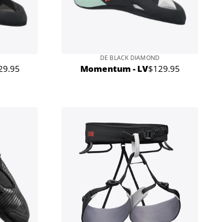
DE BLACK DIAMOND
29.95
Momentum - LV
$129.95
x
Prix
rmal
normal