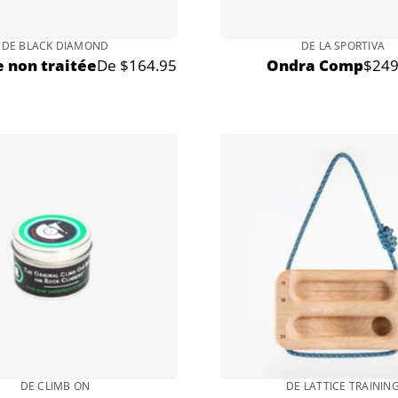
DE BLACK DIAMOND
DE LA SPORTIVA
e non traitée
De $164.95
Ondra Comp
$249
Prix
Prix
normal
norm
DE CLIMB ON
DE LATTICE TRAININ