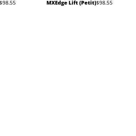
$98.55
MXEdge Lift (Petit)
$98.55
Prix
Prix
normal
normal