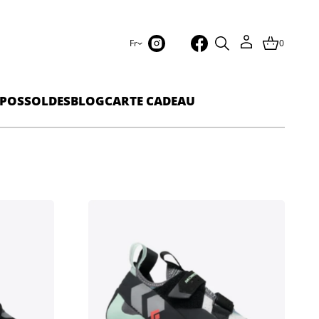
Fr
0
POS
SOLDES
BLOG
CARTE CADEAU