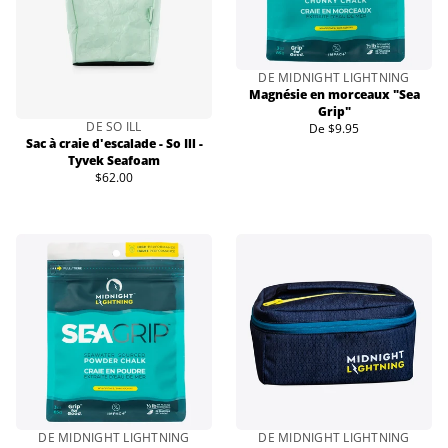
DE MIDNIGHT LIGHTNING
Magnésie en morceaux "Sea
Grip"
DE SO ILL
De $9.95
Prix
Sac à craie d'escalade - So Ill -
normal
Tyvek Seafoam
$62.00
Prix
normal
DE MIDNIGHT LIGHTNING
DE MIDNIGHT LIGHTNING