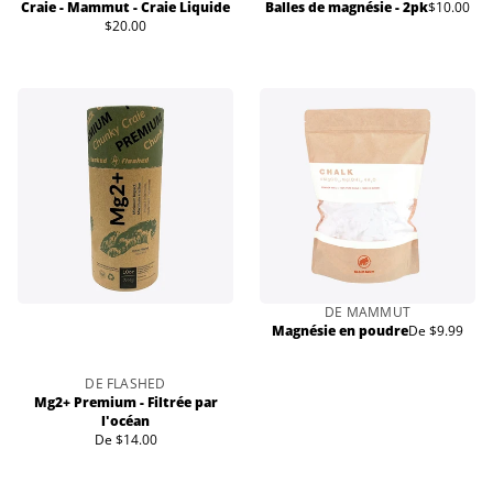
Craie - Mammut - Craie Liquide
Balles de magnésie - 2pk
$10.00
Prix
$20.00
Prix
normal
normal
DE MAMMUT
Magnésie en poudre
De $9.99
Prix
normal
DE FLASHED
Mg2+ Premium - Filtrée par
l'océan
De $14.00
Prix
normal