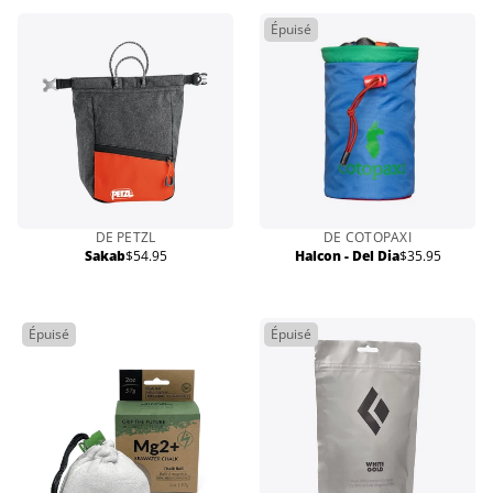
Épuisé
DE PETZL
DE COTOPAXI
Sakab
$54.95
Halcon - Del Dia
$35.95
Prix
Prix
normal
normal
Épuisé
Épuisé