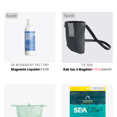
normal
normal
Épuisé
Épuisé
DE MOVEMENT FACTORY
DE RAB
Prix
Magnésie Liquide
$19.99
Rab Sac à Magésie
$19.92
$24.99
Prix
Prix
de
normal
normal
vente