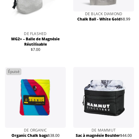
DE BLACK DIAMOND
Chalk Ball - White Gold
$8.99
Prix
normal
DE FLASHED
MG2+ – Balle de Magnésie
Réutilisable
$7.00
Prix
normal
Épuisé
DE ORGANIC
DE MAMMUT
Organic Chalk bags
$38.00
Sac à magnésie Boulder
$44.00
Prix
Prix