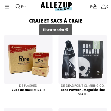
Fr
Fr
0
CRAIE ET SACS À CRAIE
Filtrer et trier
DE FLASHED
DE DEADPOINT CLIMBING CO.
Cube de chalk
De $3.05
Bone Powder - Magnésie Fine
Prix
$14.00
normal
Prix
normal