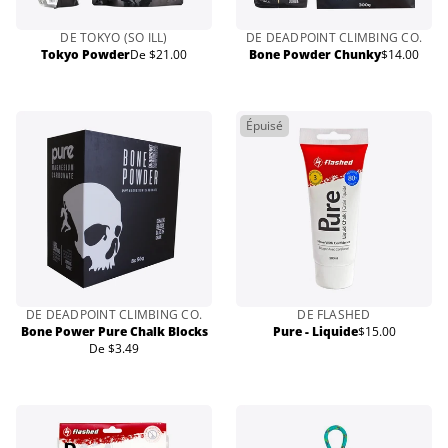
DE TOKYO (SO ILL)
DE DEADPOINT CLIMBING CO.
Tokyo Powder
De $21.00
Bone Powder Chunky
$14.00
Prix
Prix
normal
normal
Épuisé
DE DEADPOINT CLIMBING CO.
DE FLASHED
Bone Power Pure Chalk Blocks
Pure - Liquide
$15.00
Prix
De $3.49
Prix
normal
normal