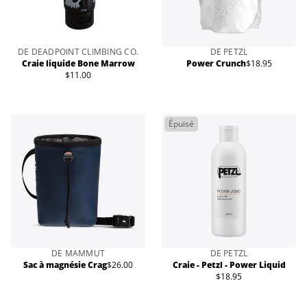
DE DEADPOINT CLIMBING CO.
DE PETZL
Craie liquide Bone Marrow
Power Crunch
$18.95
Prix
$11.00
Prix
normal
normal
Épuisé
DE MAMMUT
DE PETZL
Sac à magnésie Crag
$26.00
Craie - Petzl - Power Liquid
Prix
$18.95
normal
Prix
normal