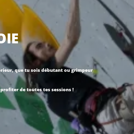
OIE
érieur, que tu sois débutant ou grimpeur
rofiter de toutes tes sessions !