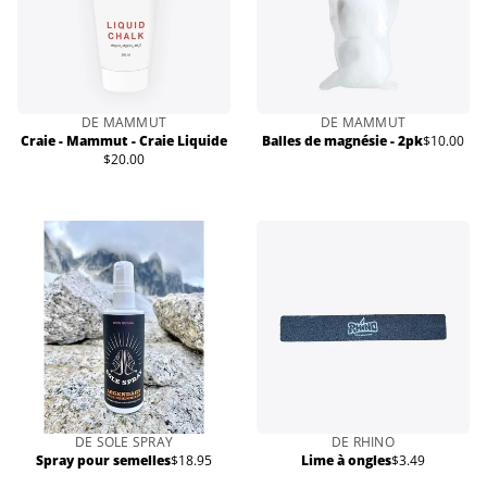
DE MAMMUT
DE MAMMUT
Craie - Mammut - Craie Liquide
Balles de magnésie - 2pk
$10.00
Prix
$20.00
Prix
normal
normal
DE SOLE SPRAY
DE RHINO
Spray pour semelles
$18.95
Lime à ongles
$3.49
Prix
Prix
normal
normal