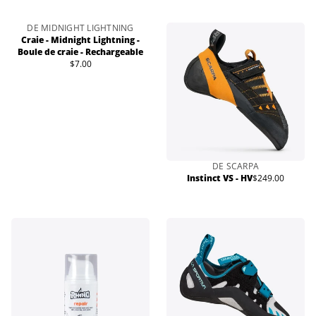
DE MIDNIGHT LIGHTNING
Épuisé
Craie - Midnight Lightning -
Boule de craie - Rechargeable
$7.00
Prix
normal
DE SCARPA
Instinct VS - HV
$249.00
Prix
normal