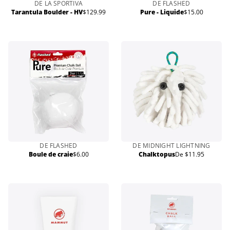
DE LA SPORTIVA
DE FLASHED
Tarantula Boulder - HV
$129.99
Pure - Liquide
$15.00
Prix
Prix
normal
normal
DE FLASHED
DE MIDNIGHT LIGHTNING
Boule de craie
$6.00
Chalktopus
De $11.95
Prix
Prix
normal
normal