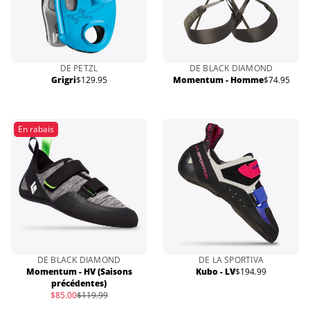
DE PETZL
DE BLACK DIAMOND
Grigri
$129.95
Momentum - Homme
$74.95
Prix
Prix
normal
normal
En rabais
DE BLACK DIAMOND
DE LA SPORTIVA
Momentum - HV (Saisons
Kubo - LV
$194.99
Prix
précédentes)
normal
Prix
$85.00
$119.99
Prix
de