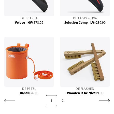
DE SCARPA
DE LA SPORTIVA
Veloce - HV
$178.95
Solution Comp - LV
$239.99
Prix
Prix
normal
normal
DE PETZL
DE FLASHED
Bandi
$26.95
Wooden it be Nice
$9.00
Prix
Prix
normal
normal
1
2