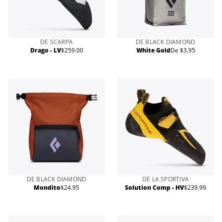
DE SCARPA
DE BLACK DIAMOND
Drago - LV
$259.00
White Gold
De $3.95
Prix
Prix
normal
normal
DE BLACK DIAMOND
DE LA SPORTIVA
Mondito
$24.95
Solution Comp - HV
$239.99
Prix
Prix
normal
normal