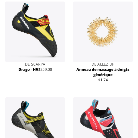
DE SCARPA
DE ALLEZ UP
Drago - HV
$259.00
Anneau de massage à doigts
Prix
générique
normal
$1.74
Prix
normal