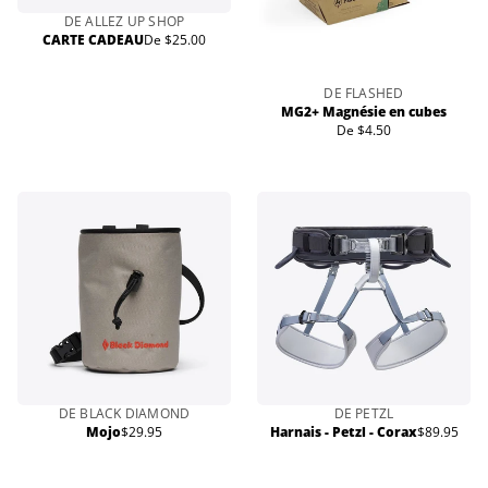
DE ALLEZ UP SHOP
CARTE CADEAU
De $25.00
Prix
normal
DE FLASHED
MG2+ Magnésie en cubes
De $4.50
Prix
normal
DE BLACK DIAMOND
DE PETZL
Mojo
$29.95
Harnais - Petzl - Corax
$89.95
Prix
Prix
normal
normal