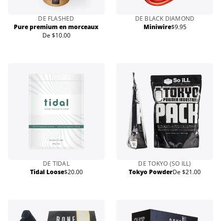
DE FLASHED
DE BLACK DIAMOND
Pure premium en morceaux
Miniwire
$9.95
Prix
De $10.00
Prix
normal
normal
DE TIDAL
DE TOKYO (SO ILL)
Tidal Loose
$20.00
Tokyo Powder
De $21.00
Prix
Prix
normal
normal