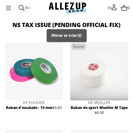
Fr
Fr
0
NS TAX ISSUE (PENDING OFFICIAL FIX)
Filtrer et trier
Épuisé
DE FLASHED
DE MUELLER
Ruban d'escalade - 13 mm
$4.60
Ruban de sport Mueller M Tape
Prix
$6.50
normal
Prix
normal