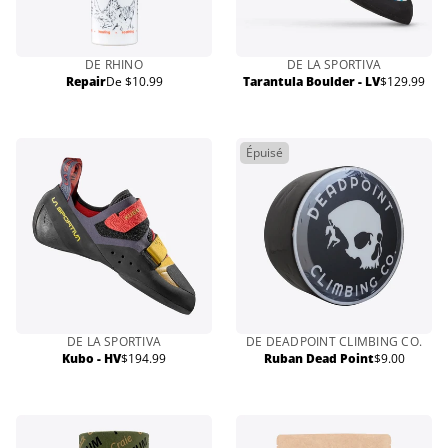
DE RHINO
DE LA SPORTIVA
Repair
De $10.99
Tarantula Boulder - LV
$129.99
Prix
Prix
normal
normal
Épuisé
DE LA SPORTIVA
DE DEADPOINT CLIMBING CO.
Kubo - HV
$194.99
Ruban Dead Point
$9.00
Prix
Prix
normal
normal