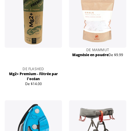
DE MAMMUT
Magnésie en poudre
De $9.99
Prix
normal
DE FLASHED
Mg2+ Premium - Filtrée par
l'océan
De $14.00
Prix
normal