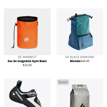
normal
vente
DE MAMMUT
DE BLACK DIAMOND
Sac de magnésie Gym Basic
Mondo
$44.95
Prix
$25.00
Prix
normal
normal
Épuisé