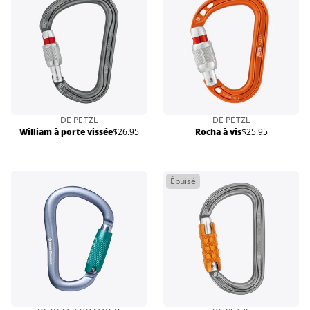
DE PETZL
DE PETZL
William à porte vissée
$26.95
Rocha à vis
$25.95
Prix
Prix
normal
normal
Épuisé