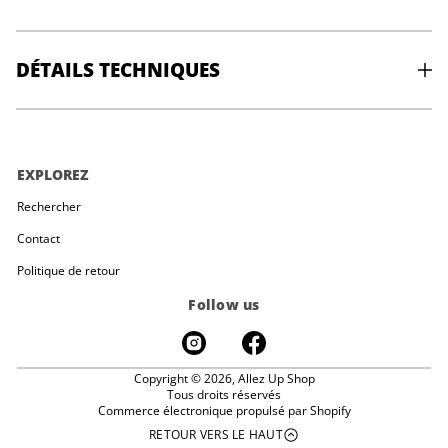
DÉTAILS TECHNIQUES
RÉFÉRENCE DE POIDS
: 244 g ; 8,6 oz (pour une demi-paire de taille 40,5)
DESSUS
: Microsuède
SEMELLE INTÉRIEURE
: Dynamic Flexan
EXPLOREZ
SEMELLE EXTÉRIEURE
: Vibram® XS Grip2 (3,5 mm)
Rechercher
FORME
: FKAS
Contact
PROFIL
: Modérément cambré
Politique de retour
SYMMÉTRIE
: Légèrement asymétrique
Follow us
MATÉRIAU PRINCIPAL
: Cuir et synthétique
PAYS D'ORIGINE
: Roumanie
CODE PRODUIT
: 70084000
Copyright © 2026,
Allez Up Shop
Tous droits réservés
Commerce électronique propulsé par Shopify
RETOUR VERS LE HAUT