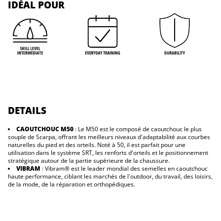
This category includes: (Harnesses + Carabiners and Quickdraws + Belay
IDÉAL POUR
V
devices + Ropes + Helmets + Any other rope climbing safety equipment).
-
H
Skin care products and clearance items will also be considered final sales.
V
DETAILS
CAOUTCHOUC M50
: Le M50 est le composé de caoutchouc le plus
souple de Scarpa, offrant les meilleurs niveaux d'adaptabilité aux courbes
naturelles du pied et des orteils. Noté à 50, il est parfait pour une
utilisation dans le système SRT, les renforts d'orteils et le positionnement
stratégique autour de la partie supérieure de la chaussure.
VIBRAM
: Vibram® est le leader mondial des semelles en caoutchouc
haute performance, ciblant les marchés de l'outdoor, du travail, des loisirs,
de la mode, de la réparation et orthopédiques.