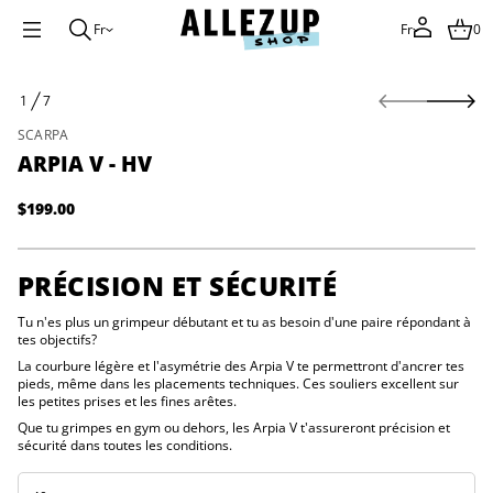
Fr
Fr
0
P
V
1
7
a
D
H
s
E
-
SCARPA
s
V
ARPIA V - HV
a
e
i
r
p
à
$199.00
r
Prix
l
A
normal
'
e
d
i
PRÉCISION ET SÉCURITÉ
é
n
t
f
i
Tu n'es plus un grimpeur débutant et tu as besoin d'une paire répondant à
o
t
tes objectifs?
r
n
a
m
La courbure légère et l'asymétrie des Arpia V te permettront d'ancrer tes
u
a
pieds, même dans les placements techniques. Ces souliers excellent sur
q
les petites prises et les fines arêtes.
t
a
i
l
Que tu grimpes en gym ou dehors, les Arpia V t'assureront précision et
o
r
sécurité dans toutes les conditions.
e
n
u
s
n