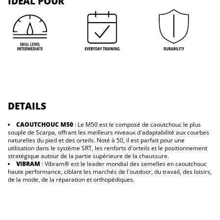
IDÉAL POUR
V
devices + Ropes + Helmets + Any other rope climbing safety equipment).
-
L
Skin care products and clearance items will also be considered final sales.
V
DETAILS
CAOUTCHOUC M50
: Le M50 est le composé de caoutchouc le plus
souple de Scarpa, offrant les meilleurs niveaux d'adaptabilité aux courbes
naturelles du pied et des orteils. Noté à 50, il est parfait pour une
utilisation dans le système SRT, les renforts d'orteils et le positionnement
stratégique autour de la partie supérieure de la chaussure.
VIBRAM
: Vibram® est le leader mondial des semelles en caoutchouc
haute performance, ciblant les marchés de l'outdoor, du travail, des loisirs,
de la mode, de la réparation et orthopédiques.