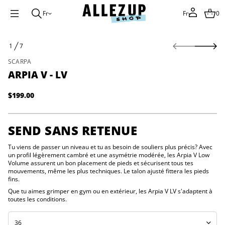
Fr
Fr
0
P
V
1
7
L
a
D
-
s
E
SCARPA
V
s
a
ARPIA V - LV
e
i
r
p
r
à
$199.00
Prix
A
l
e
normal
'
d
i
é
SEND SANS RETENUE
n
t
i
f
t
Tu viens de passer un niveau et tu as besoin de souliers plus précis?
Avec
o
n
un profil légèrement cambré et une asymétrie modérée, les Arpia V Low
r
a
Volume assurent un bon placement de pieds et sécurisent tous tes
m
u
mouvements, même les plus techniques. Le talon ajusté fittera les pieds
a
q
fins.
a
t
l
Que tu aimes grimper en gym ou en extérieur, les Arpia V LV s'adaptent à
i
r
toutes les conditions.
o
e
n
u
s
n